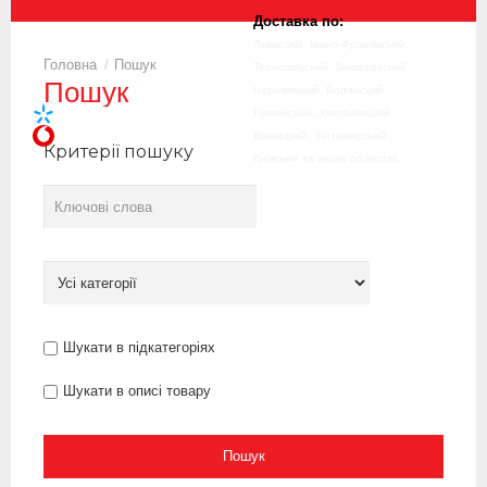
Доставка по:
Львівській, Івано-Франківській,
Пошук
Тернопільській, Закарпатській,
Пошук
Чернівецькій, Волинській,
067 900 12 90
Рівненській, Хмельницькій,
095 900 12 90
Вінницькій, Житомирській ,
Критерії пошуку
Київській та інших областях.
Шукати в підкатегоріях
Шукати в описі товару