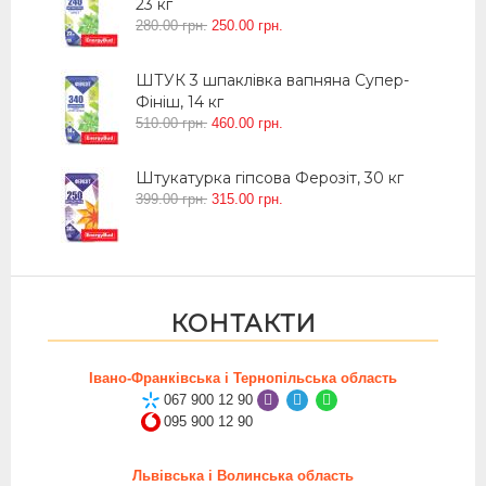
23 кг
280
.
00
грн.
250
.
00
грн.
ШТУК 3 шпаклівка вапняна Супер-
Фініш, 14 кг
510
.
00
грн.
460
.
00
грн.
Штукатурка гіпсова Ферозіт, 30 кг
399
.
00
грн.
315
.
00
грн.
КОНТАКТИ
Івано-Франківська і Тернопільська область
067 900 12 90
095 900 12 90
Львівська і Волинська область