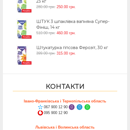
23 кг
280
.
00
грн.
250
.
00
грн.
ШТУК 3 шпаклівка вапняна Супер-
Фініш, 14 кг
510
.
00
грн.
460
.
00
грн.
Штукатурка гіпсова Ферозіт, 30 кг
399
.
00
грн.
315
.
00
грн.
КОНТАКТИ
Івано-Франківська і Тернопільська область
067 900 12 90
095 900 12 90
Львівська і Волинська область