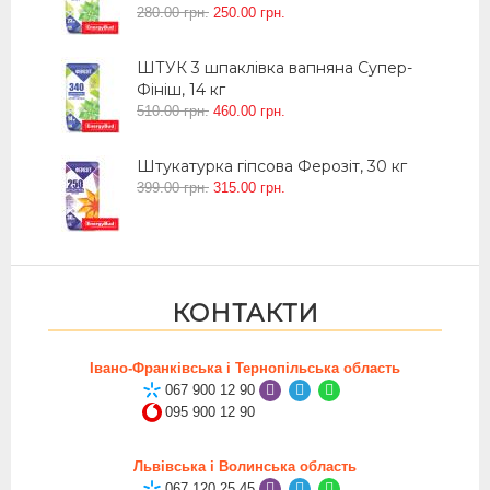
280
.
00
грн.
250
.
00
грн.
ШТУК 3 шпаклівка вапняна Супер-
Фініш, 14 кг
510
.
00
грн.
460
.
00
грн.
Штукатурка гіпсова Ферозіт, 30 кг
399
.
00
грн.
315
.
00
грн.
КОНТАКТИ
Івано-Франківська і Тернопільська область
067 900 12 90
095 900 12 90
Львівська і Волинська область
067 120 25 45