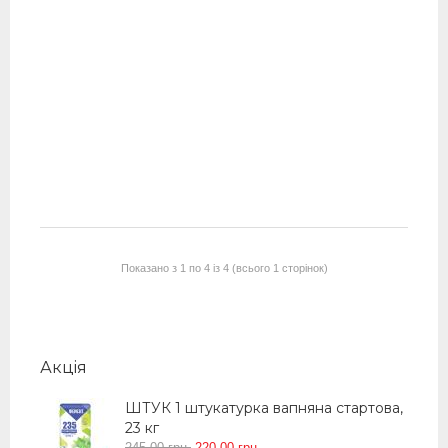
(75 м.кв)
До кошика
До кошика
До кошика
До кошика
1 590
00
1 750
00
950
грн.
950
грн.
00
00
грн.
грн.
Список побажань
Список побажань
Список побажань
Список побажань
Порівняти
Порівняти
Порівняти
Порівняти
Показано з 1 по 4 із 4 (всього 1 сторінок)
Акцiя
ШТУК 1 штукатурка вапняна стартова,
23 кг
245
.
00
грн.
220
.
00
грн.