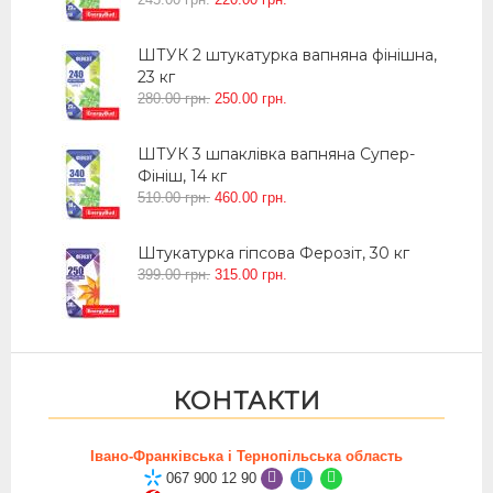
ШТУК 2 штукатурка вапняна фінішна,
23 кг
280
.
00
грн.
250
.
00
грн.
ШТУК 3 шпаклівка вапняна Супер-
Фініш, 14 кг
510
.
00
грн.
460
.
00
грн.
Штукатурка гіпсова Ферозіт, 30 кг
399
.
00
грн.
315
.
00
грн.
КОНТАКТИ
Івано-Франківська і Тернопільська область
067 900 12 90