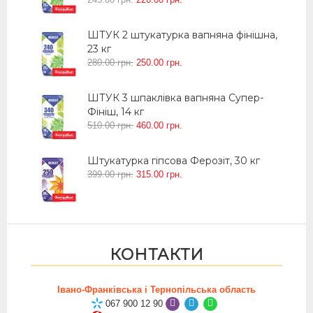
ШТУК 2 штукатурка вапняна фінішна,
23 кг
280
.
00
грн.
250
.
00
грн.
ШТУК 3 шпаклівка вапняна Супер-
Фініш, 14 кг
510
.
00
грн.
460
.
00
грн.
Штукатурка гіпсова Ферозіт, 30 кг
399
.
00
грн.
315
.
00
грн.
КОНТАКТИ
Івано-Франківська і Тернопільська область
067 900 12 90