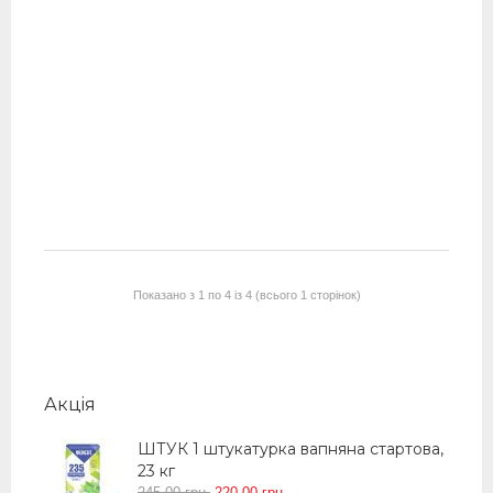
(75 м.кв)
До кошика
До кошика
До кошика
До кошика
1 590
00
1 750
00
950
грн.
950
грн.
00
00
грн.
грн.
Список побажань
Список побажань
Список побажань
Список побажань
Порівняти
Порівняти
Порівняти
Порівняти
Показано з 1 по 4 із 4 (всього 1 сторінок)
Акцiя
ШТУК 1 штукатурка вапняна стартова,
23 кг
245
.
00
грн.
220
.
00
грн.