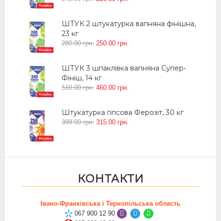
ШТУК 2 штукатурка вапняна фінішна,
23 кг
280
.
00
грн.
250
.
00
грн.
ШТУК 3 шпаклівка вапняна Супер-
Фініш, 14 кг
510
.
00
грн.
460
.
00
грн.
Штукатурка гіпсова Ферозіт, 30 кг
399
.
00
грн.
315
.
00
грн.
КОНТАКТИ
Івано-Франківська і Тернопільська область
067 900 12 90