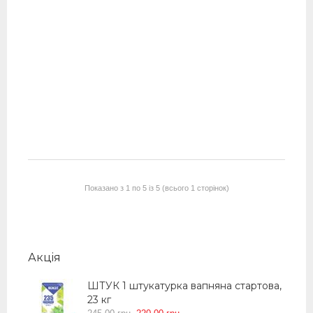
Грунт, 10 л
Грунт, 5 л
До кошика
До кошика
До кошика
До кошика
До кошика
499
285
330
00
00
00
499
295
00
00
грн.
грн.
грн.
грн.
грн.
Список побажань
Список побажань
Список побажань
Список побажань
Список побажань
Порівняти
Порівняти
Порівняти
Порівняти
Порівняти
Показано з 1 по 5 із 5 (всього 1 сторінок)
Акцiя
ШТУК 1 штукатурка вапняна стартова,
23 кг