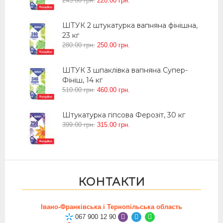
245
.
00
грн.
220
.
00
грн.
ШТУК 2 штукатурка вапняна фінішна,
23 кг
280
.
00
грн.
250
.
00
грн.
ШТУК 3 шпаклівка вапняна Супер-
Фініш, 14 кг
510
.
00
грн.
460
.
00
грн.
Штукатурка гіпсова Ферозіт, 30 кг
399
.
00
грн.
315
.
00
грн.
КОНТАКТИ
Івано-Франківська і Тернопільська область
067 900 12 90