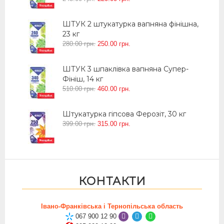
ШТУК 2 штукатурка вапняна фінішна,
23 кг
280
.
00
грн.
250
.
00
грн.
ШТУК 3 шпаклівка вапняна Супер-
Фініш, 14 кг
510
.
00
грн.
460
.
00
грн.
Штукатурка гіпсова Ферозіт, 30 кг
399
.
00
грн.
315
.
00
грн.
КОНТАКТИ
Івано-Франківська і Тернопільська область
067 900 12 90